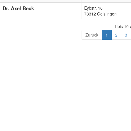
Dr. Axel Beck
Eybstr. 16
73312 Geislingen
1 bis 10
Zurück
1
2
3